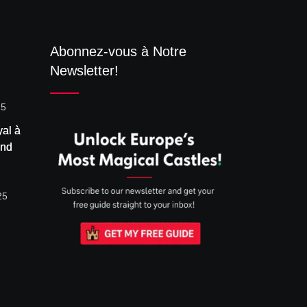
Abonnez-vous à Notre
Newsletter!
25
yal à
and
Roi
Vibrer
25
 le
lus
de