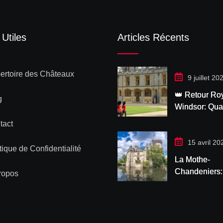
 Utiles
Articles Récents
ertoire des Châteaux
9 juillet 20
👑 Retour Ro
g
Windsor: Qu
Macron et le 
tact
Charles Font 
le Château
15 avril 20
tique de Confidentialité
La Mothe-
Chandeniers:
ropos
Plongée dans
Château le P
Romantique 
France