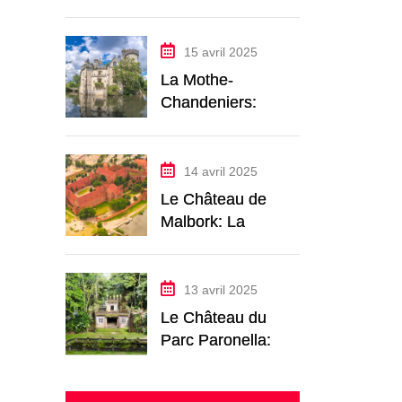
Macron et le Roi
Charles Font
Vibrer le Château
15 avril 2025
La Mothe-
Chandeniers:
Plongée dans le
Château le Plus
Romantique de
14 avril 2025
France
Le Château de
Malbork: La
Puissante
Forteresse
Teutonique de
13 avril 2025
Pologne
Le Château du
Parc Paronella: La
Forteresse
Onirique de la