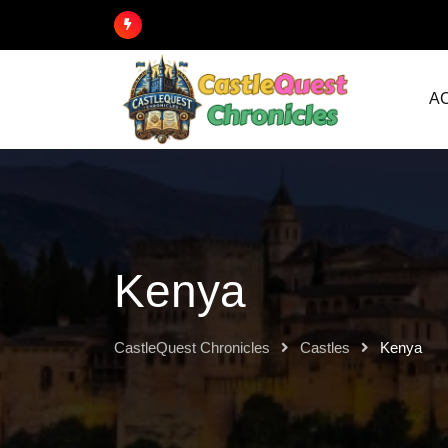
A
Kenya
CastleQuest Chronicles
Castles
Kenya