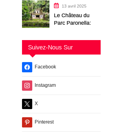
Teutonique de
13 avril 2025
Pologne
Le Château du
Parc Paronella: La
Forteresse
Onirique de la
Jungle du
Suivez-Nous Sur
Queensland
Facebook
Instagram
X
Pinterest