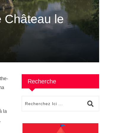
 Château le
the-
Recherche
ma
à la
,