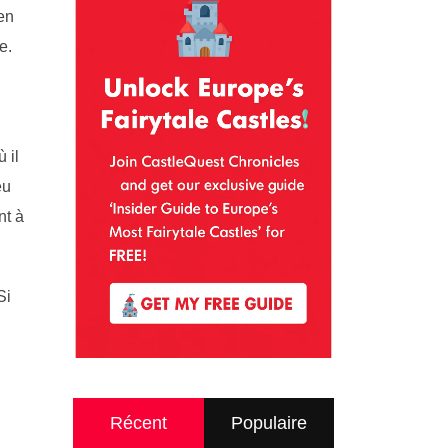
en
e.
 il
eu
nt à
Si
Récent
Populaire