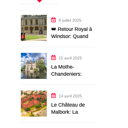
9 juillet 2025
👑 Retour Royal à
Windsor: Quand
Macron et le Roi
Charles Font
Vibrer le Château
15 avril 2025
La Mothe-
Chandeniers:
Plongée dans le
Château le Plus
Romantique de
14 avril 2025
France
Le Château de
Malbork: La
Puissante
Forteresse