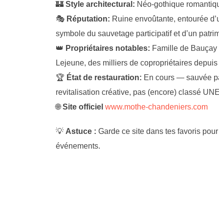
🏰
Style architectural:
Néo-gothique romantiqu
🎭
Réputation:
Ruine envoûtante, entourée d’un
symbole du sauvetage participatif et d’un patri
👑
Propriétaires notables:
Famille de Bauçay 
Lejeune, des milliers de copropriétaires depui
🏆
État de restauration:
En cours — sauvée par
revitalisation créative, pas (encore) classé U
🌐
Site officiel
www.mothe-chandeniers.com
💡
Astuce :
Garde ce site dans tes favoris pour v
événements.