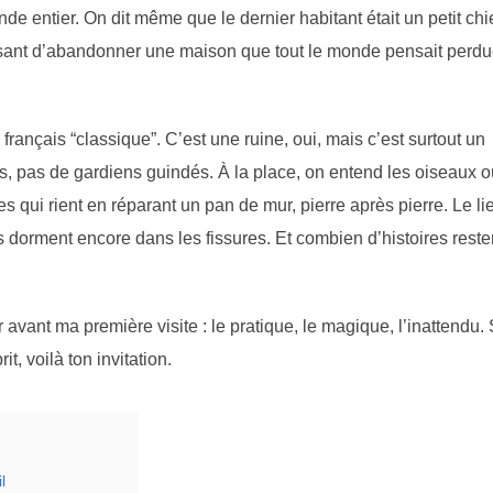
e entier. On dit même que le dernier habitant était un petit chi
efusant d’abandonner une maison que tout le monde pensait perdu
rançais “classique”. C’est une ruine, oui, mais c’est surtout un
rs, pas de gardiens guindés. À la place, on entend les oiseaux où
es qui rient en réparant un pan de mur, pierre après pierre. Le li
s dorment encore dans les fissures. Et combien d’histoires reste
 avant ma première visite : le pratique, le magique, l’inattendu. 
it, voilà ton invitation.
l