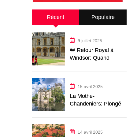
Récent
Populaire
9 juillet 2025
👑 Retour Royal à
Windsor: Quand
Macron et le Roi
Charles Font Vibrer le
Château
15 avril 2025
La Mothe-
Chandeniers: Plongée
dans le Château le
Plus Romantique de
France
14 avril 2025