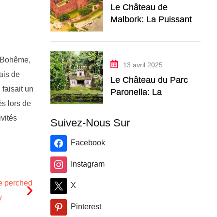
Le Château de
Malbork: La Puissante
Forteresse Teutonique
de Pologne
e Bohême,
13 avril 2025
ais de
Le Château du Parc
 faisait un
Paronella: La
Forteresse Onirique de
és lors de
la Jungle du
ivités
Suivez-Nous Sur
Queensland
Facebook
Instagram
X
Pinterest