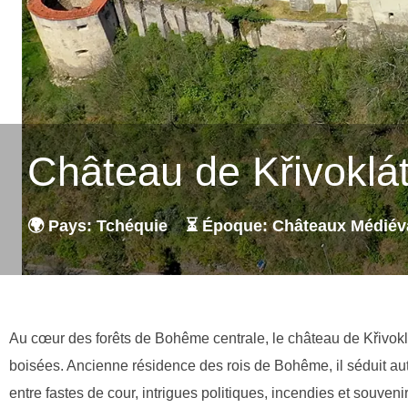
Château de Křivoklá
🌍 Pays: Tchéquie
⏳ Époque: Châteaux Médiév
Au cœur des forêts de Bohême centrale, le château de Křivokl
boisées. Ancienne résidence des rois de Bohême, il séduit auta
entre fastes de cour, intrigues politiques, incendies et souvenir