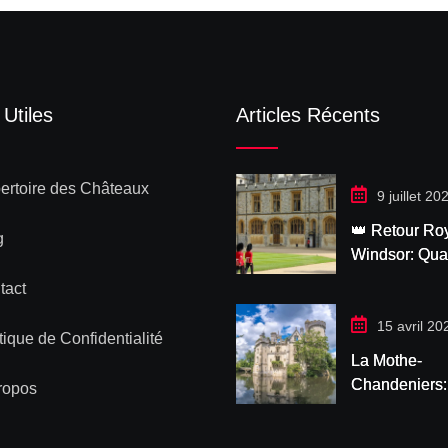
 Utiles
Articles Récents
ertoire des Châteaux
9 juillet 20
👑 Retour Ro
g
Windsor: Qu
Macron et le 
tact
Charles Font 
le Château
15 avril 20
tique de Confidentialité
La Mothe-
Chandeniers:
ropos
Plongée dans
Château le P