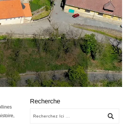
Recherche
llines
istoire,