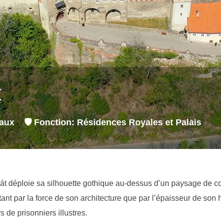
t
aux
🛡️ Fonction: Résidences Royales et Palais
át déploie sa silhouette gothique au-dessus d’un paysage de co
nt par la force de son architecture que par l’épaisseur de son h
s de prisonniers illustres.