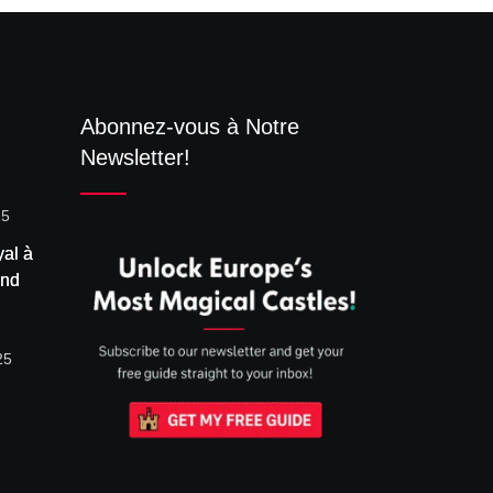
Abonnez-vous à Notre
Newsletter!
25
yal à
and
Roi
Vibrer
25
 le
lus