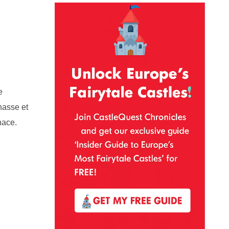
e
hasse et
nace.