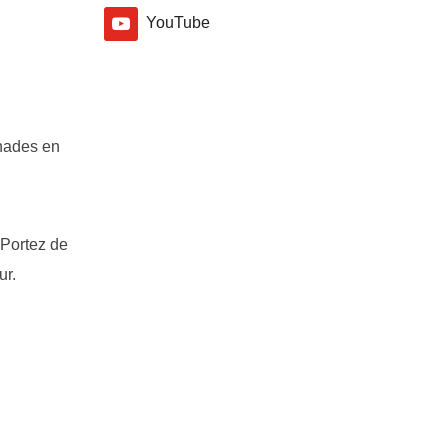
YouTube
enades en
 Portez de
ur.