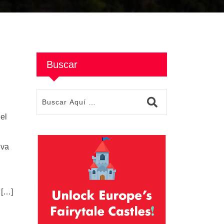
Buscar
el
iva
 […]