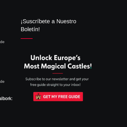
¡Suscríbete a Nuestro
Boletín!
 de
astillo
ruinas
 de
te de
albork:
tónica