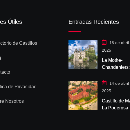
es Útiles
Entradas Recientes
15 de abril
ctorio de Castillos
2025
g
La Mothe-
Chandeniers:
tacto
Descubre el c
romántico en 
14 de abril
tica de Privacidad
más fascinan
2025
Francia
Castillo de M
re Nosotros
La Poderosa
Fortaleza Teu
de Polonia