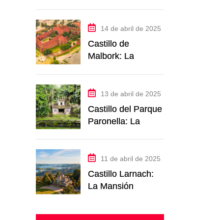
Descubre el
castillo romántico
en ruinas más
14 de abril de 2025
fascinante de
Castillo de
Francia
Malbork: La
Poderosa
Fortaleza
Teutónica de
13 de abril de 2025
Polonia
Castillo del Parque
Paronella: La
Fortaleza Onírica
de la Selva de
Queensland
11 de abril de 2025
Castillo Larnach:
La Mansión
Encantada de la
Isla Sur de Nueva