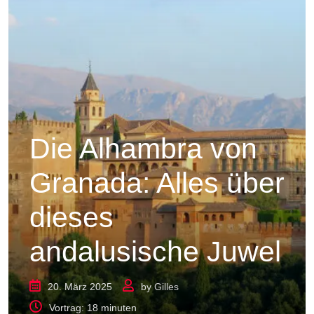
Die Alhambra von
Granada: Alles über
dieses
andalusische Juwel
20. März 2025
by
Gilles
Vortrag: 18 minuten